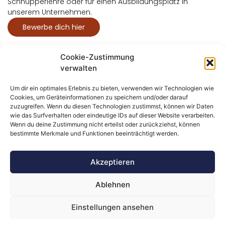
Schnupperlehre oder für einen Ausbildungsplatz in
unserem Unternehmen.
Bewerbe dich hier
Cookie-Zustimmung
verwalten
Um dir ein optimales Erlebnis zu bieten, verwenden wir Technologien wie
Cookies, um Geräteinformationen zu speichern und/oder darauf
zuzugreifen. Wenn du diesen Technologien zustimmst, können wir Daten
wie das Surfverhalten oder eindeutige IDs auf dieser Website verarbeiten.
Sanitär Schuler
Wenn du deine Zustimmung nicht erteilst oder zurückziehst, können
Home
GmbH
bestimmte Merkmale und Funktionen beeinträchtigt werden.
Suche
Unser
Gaiserau 56
Angebot
9056 Gais
Akzeptieren
Tel.: 071 793 15 10
Über uns
info@sanitaer-
Referenzen
Ablehnen
schuler.ch
Jobs
Impressum
Einstellungen ansehen
Kontakt
Datenschutz